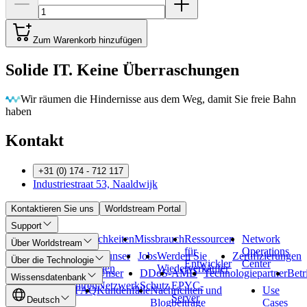
Zum Warenkorb hinzufügen
Solide IT. Keine Überraschungen
Wir räumen die Hindernisse aus dem Weg, damit Sie freie Bahn
haben
Kontakt
+31 (0) 174 - 712 117
Industriestraat 53, Naaldwijk
Kontaktieren Sie uns
Worldstream Portal
Support
Zahlungsmöglichkeiten
Missbrauch
Ressourcen
Network
Über Worldstream
für
Operations
Über
Lernen Sie unser
Jobs
Werden Sie
Zertifizierungen
Über die Technologie
Entwickler
Center
uns
Team kennen
Wiederverkäufer
Unsere
Unser
DDoS-
AMD
Technologiepartner
Betr
Wissensdatenbank
Rechenzentren
Netzwerk
Schutz
EPYC-
Übersicht
FAQ
Kundenfälle
Nachrichten und
Use
Server
Deutsch
Blogbeiträge
Cases