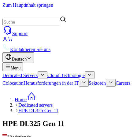
Zum Hauptinhalt springen
Support
Kontaktieren Sie uns
Deutsch
Menu
Dedicated Servers
Cloud-Technologie
Colocation
Herausforderungen in der IT
Sektoren
Careers
Home
Dedicated servers
HPE DL325 Gen 11
HPE DL325 Gen 11