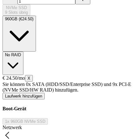
NVMe SSD
9 Slots übrig
960GB (€24.50)
No RAID
€ 24.50
/mo
X
Sie können 0x SATA (HDD/SSD/Enterprise SSD) und 9x PCI-E
(NVMe SSD/HW RAID) hinzufügen.
Laufwerk hinzufügen
Boot-Gerät
1x 960GB NVMe SSD
Netzwerk