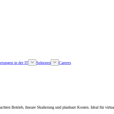
erungen in der IT
Sektoren
Careers
achten Betrieb, lineare Skalierung und planbare Kosten. Ideal für virt