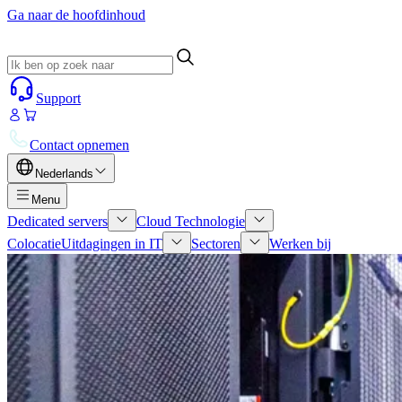
Ga naar de hoofdinhoud
Support
Contact opnemen
Nederlands
Menu
Dedicated servers
Cloud Technologie
Colocatie
Uitdagingen in IT
Sectoren
Werken bij