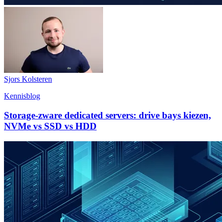
Sjors Kolsteren
Kennisblog
Storage-zware dedicated servers: drive bays kiezen,
NVMe vs SSD vs HDD