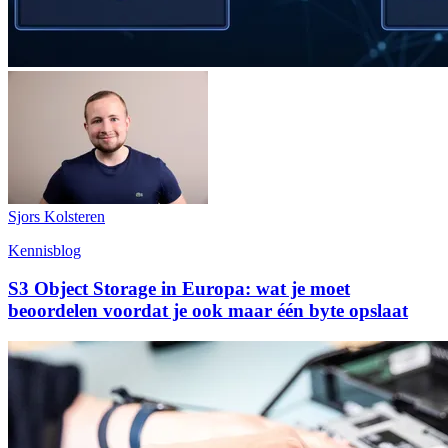
Sjors Kolsteren
Kennisblog
S3 Object Storage in Europa: wat je moet
beoordelen voordat je ook maar één byte opslaat