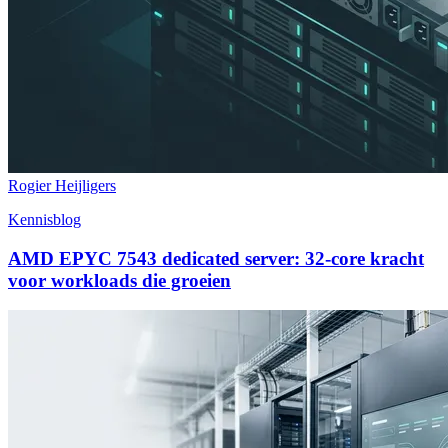
Rogier Heijligers
Kennisblog
AMD EPYC 7543 dedicated server: 32-core kracht
voor workloads die groeien