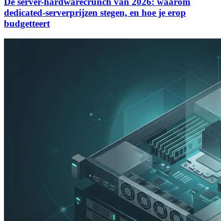
De server-hardwarecrunch van 2026: waarom
dedicated-serverprijzen stegen, en hoe je erop
budgetteert