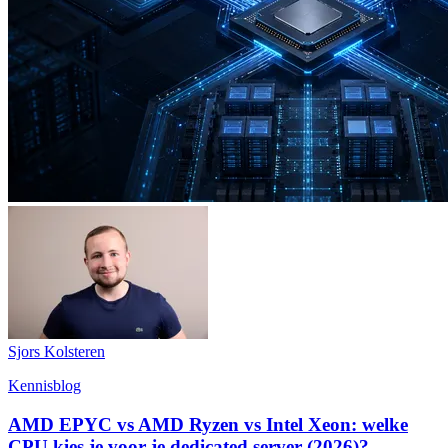
Sjors Kolsteren
Kennisblog
AMD EPYC vs AMD Ryzen vs Intel Xeon: welke
CPU kies je voor je dedicated server (2026)?