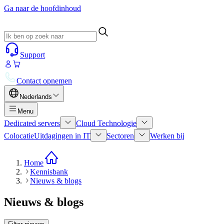
Ga naar de hoofdinhoud
Support
Contact opnemen
Nederlands
Menu
Dedicated servers
Cloud Technologie
Colocatie
Uitdagingen in IT
Sectoren
Werken bij
Home
Kennisbank
Nieuws & blogs
Nieuws & blogs