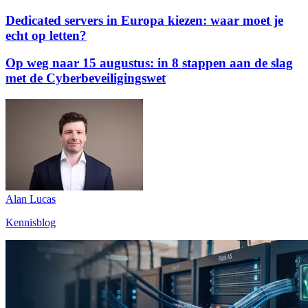
Dedicated servers in Europa kiezen: waar moet je
echt op letten?
Op weg naar 15 augustus: in 8 stappen aan de slag
met de Cyberbeveiligingswet
Alan Lucas
Kennisblog