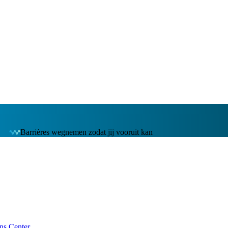
Barrières wegnemen zodat jij vooruit kan
ns Center