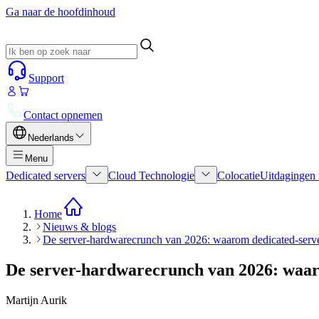
Ga naar de hoofdinhoud
Support
Contact opnemen
Nederlands
Menu
Dedicated servers
Cloud Technologie
Colocatie
Uitdagingen 
Home
Nieuws & blogs
De server-hardwarecrunch van 2026: waarom dedicated-serverp
De server-hardwarecrunch van 2026: waaro
Martijn Aurik