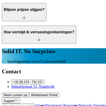
Blijven prijzen stijgen?
Hoe vermijd ik verrassingsrekeningen?
Solid IT. No Surprises
Sparringpartner voor IT-volwassenheid
Contact
+31 (0) 174 - 712 117
Industriestraat 53, Naaldwijk
Neem contact op
Worldstream Portal
Support
Betaalmethoden
Abuse
Developers Resources
Network Operatio