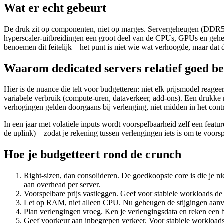
Wat er echt gebeurt
De druk zit op componenten, niet op marges. Servergeheugen (DDR5) ke
hyperscaler-uitbreidingen een groot deel van de CPUs, GPUs en geheu
benoemen dit feitelijk – het punt is niet wie wat verhoogde, maar dat 
Waarom dedicated servers relatief goed b
Hier is de nuance die telt voor budgetteren: niet elk prijsmodel reage
variabele verbruik (compute-uren, dataverkeer, add-ons). Een drukke 
verhogingen gelden doorgaans bij verlenging, niet midden in het contr
In een jaar met volatiele inputs wordt voorspelbaarheid zelf een feat
de uplink) – zodat je rekening tussen verlengingen iets is om te voors
Hoe je budgetteert rond de crunch
Right-sizen, dan consolideren. De goedkoopste core is die je ni
aan overhead per server.
Voorspelbare prijs vastleggen. Geef voor stabiele workloads de
Let op RAM, niet alleen CPU. Nu geheugen de stijgingen aanvo
Plan verlengingen vroeg. Ken je verlengingsdata en reken een be
Geef voorkeur aan inbegrepen verkeer. Voor stabiele workloads