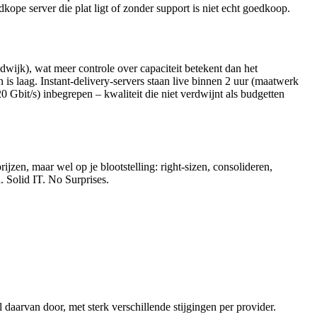
dkope server die plat ligt of zonder support is niet echt goedkoop.
dwijk), wat meer controle over capaciteit betekent dan het
 is laag. Instant-delivery-servers staan live binnen 2 uur (maatwerk
bit/s) inbegrepen – kwaliteit die niet verdwijnt als budgetten
zen, maar wel op je blootstelling: right-sizen, consolideren,
. Solid IT. No Surprises.
rvan door, met sterk verschillende stijgingen per provider.