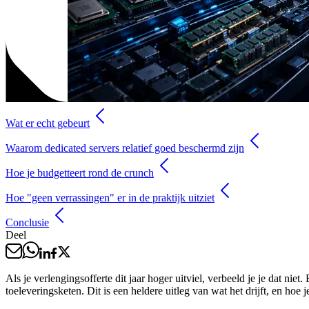
Wat er echt gebeurt
Waarom dedicated servers relatief goed beschermd zijn
Hoe je budgetteert rond de crunch
Hoe "geen verrassingen" er in de praktijk uitziet
Conclusie
Deel
Als je verlengingsofferte dit jaar hoger uitviel, verbeeld je je dat 
toeleveringsketen. Dit is een heldere uitleg van wat het drijft, en hoe 