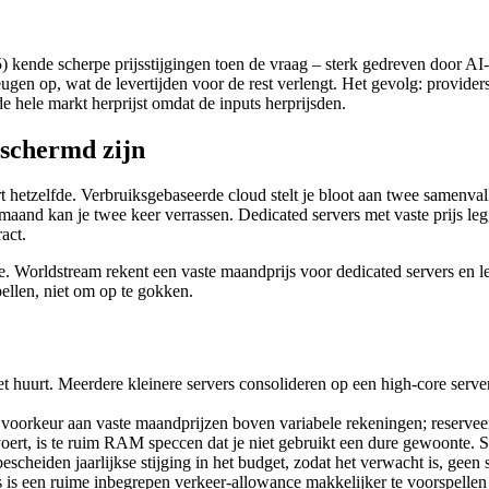
nde scherpe prijsstijgingen toen de vraag – sterk gedreven door AI-in
gen op, wat de levertijden voor de rest verlengt. Het gevolg: provide
de hele markt herprijst omdat de inputs herprijsden.
eschermd zijn
ert hetzelfde. Verbruiksgebaseerde cloud stelt je bloot aan twee samenva
maand kan je twee keer verrassen. Dedicated servers met vaste prijs l
act.
ure. Worldstream rekent een vaste maandprijs voor dedicated servers en 
pellen, niet om op te gokken.
et huurt. Meerdere kleinere servers consolideren op een high-core server
 voorkeur aan vaste maandprijzen boven variabele rekeningen; reserveer
ert, is te ruim RAM speccen dat je niet gebruikt een dure gewoonte.
scheiden jaarlijkse stijging in het budget, zodat het verwacht is, geen 
 is een ruime inbegrepen verkeer-allowance makkelijker te voorspelle