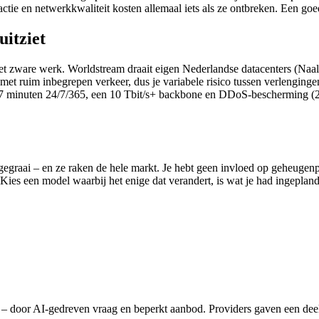
eactie en netwerkkwaliteit kosten allemaal iets als ze ontbreken. Een goe
uitziet
 het zware werk. Worldstream draait eigen Nederlandse datacenters (Naal
et ruim inbegrepen verkeer, dus je variabele risico tussen verlengingen
7 minuten 24/7/365, een 10 Tbit/s+ backbone en DDoS-bescherming (20 G
raai – en ze raken de hele markt. Je hebt geen invloed op geheugenprij
Kies een model waarbij het enige dat verandert, is wat je had ingepland
or AI-gedreven vraag en beperkt aanbod. Providers gaven een deel daa