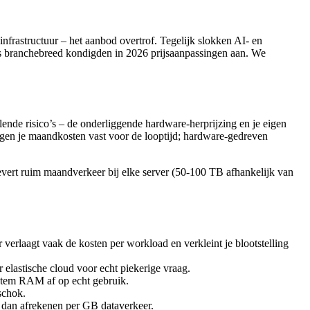
frastructuur – het aanbod overtrof. Tegelijk slokken AI- en
rs branchebreed kondigden in 2026 prijsaanpassingen aan. We
llende risico’s – de onderliggende hardware-herprijzing en je eigen
eggen je maandkosten vast voor de looptijd; hardware-gedreven
levert ruim maandverkeer bij elke server (50-100 TB afhankelijk van
 verlaagt vaak de kosten per workload en verkleint je blootstelling
 elastische cloud voor echt piekerige vraag.
 Stem RAM af op echt gebruik.
schok.
n dan afrekenen per GB dataverkeer.