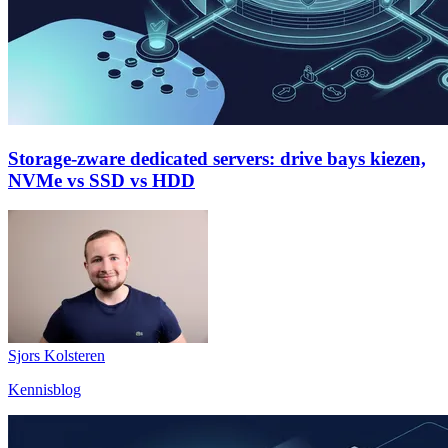
Storage-zware dedicated servers: drive bays kiezen,
NVMe vs SSD vs HDD
Sjors Kolsteren
Kennisblog