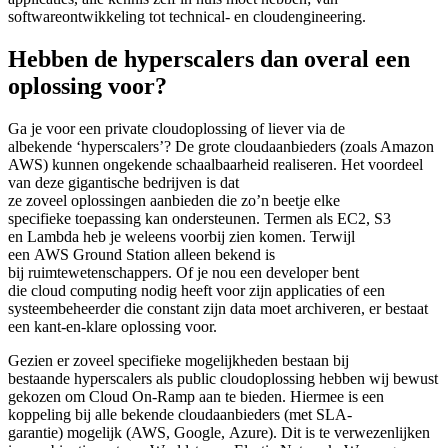
softwareontwikkeling tot technical- en cloudengineering.
Hebben de hyperscalers dan overal een
oplossing voor?
Ga je voor een private cloudoplossing of liever via de
albekende ‘hyperscalers’? De grote cloudaanbieders (zoals Amazon
AWS) kunnen ongekende schaalbaarheid realiseren. Het voordeel
van deze gigantische bedrijven is dat
ze zoveel oplossingen aanbieden die zo’n beetje elke
specifieke toepassing kan ondersteunen. Termen als EC2, S3
en Lambda heb je weleens voorbij zien komen. Terwijl
een AWS Ground Station alleen bekend is
bij ruimtewetenschappers. Of je nou een developer bent
die cloud computing nodig heeft voor zijn applicaties of een
systeembeheerder die constant zijn data moet archiveren, er bestaat
een kant-en-klare oplossing voor.
Gezien er zoveel specifieke mogelijkheden bestaan bij
bestaande hyperscalers als public cloudoplossing hebben wij bewust
gekozen om Cloud On-Ramp aan te bieden. Hiermee is een
koppeling bij alle bekende cloudaanbieders (met SLA-
garantie) mogelijk (AWS, Google, Azure). Dit is te verwezenlijken