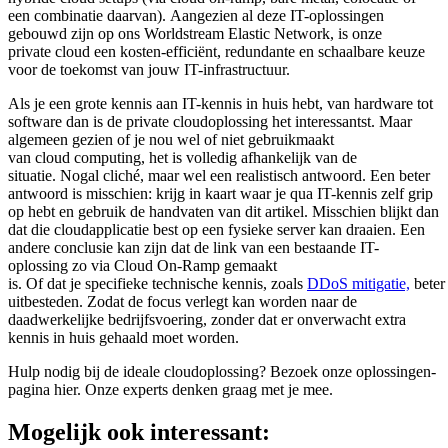
een combinatie daarvan). Aangezien al deze IT-oplossingen
gebouwd zijn op ons Worldstream Elastic Network, is onze
private cloud een kosten-efficiënt, redundante en schaalbare keuze
voor de toekomst van jouw IT-infrastructuur.
Als je een grote kennis aan IT-kennis in huis hebt, van hardware tot
software dan is de private cloudoplossing het interessantst. Maar
algemeen gezien of je nou wel of niet gebruikmaakt
van cloud computing, het is volledig afhankelijk van de
situatie. Nogal cliché, maar wel een realistisch antwoord. Een beter
antwoord is misschien: krijg in kaart waar je qua IT-kennis zelf grip
op hebt en gebruik de handvaten van dit artikel. Misschien blijkt dan
dat die cloudapplicatie best op een fysieke server kan draaien. Een
andere conclusie kan zijn dat de link van een bestaande IT-
oplossing zo via Cloud On-Ramp gemaakt
is. Of dat je specifieke technische kennis, zoals
DDoS mitigatie,
beter
uitbesteden. Zodat de focus verlegt kan worden naar de
daadwerkelijke bedrijfsvoering, zonder dat er onverwacht extra
kennis in huis gehaald moet worden.
Hulp nodig bij de ideale cloudoplossing? Bezoek onze oplossingen-
pagina hier. Onze experts denken graag met je mee.
Mogelijk ook interessant: