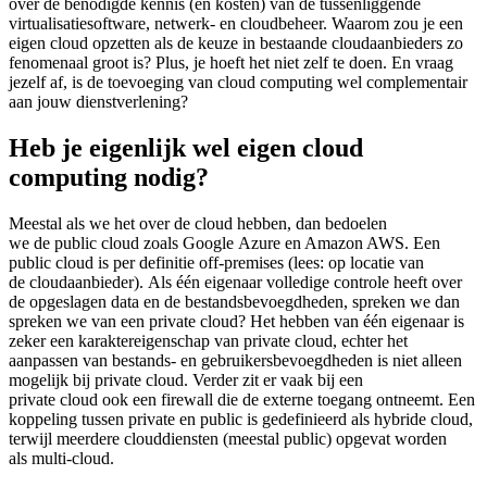
over de benodigde kennis (en kosten) van de tussenliggende
virtualisatiesoftware, netwerk- en cloudbeheer. Waarom zou je een
eigen cloud opzetten als de keuze in bestaande cloudaanbieders zo
fenomenaal groot is? Plus, je hoeft het niet zelf te doen. En vraag
jezelf af, is de toevoeging van cloud computing wel complementair
aan jouw dienstverlening?
Heb je eigenlijk wel eigen cloud
computing nodig?
Meestal als we het over de cloud hebben, dan bedoelen
we de public cloud zoals Google Azure en Amazon AWS. Een
public cloud is per definitie off-premises (lees: op locatie van
de cloudaanbieder). Als één eigenaar volledige controle heeft over
de opgeslagen data en de bestandsbevoegdheden, spreken we dan
spreken we van een private cloud? Het hebben van één eigenaar is
zeker een karaktereigenschap van private cloud, echter het
aanpassen van bestands- en gebruikersbevoegdheden is niet alleen
mogelijk bij private cloud. Verder zit er vaak bij een
private cloud ook een firewall die de externe toegang ontneemt. Een
koppeling tussen private en public is gedefinieerd als hybride cloud,
terwijl meerdere clouddiensten (meestal public) opgevat worden
als multi-cloud.