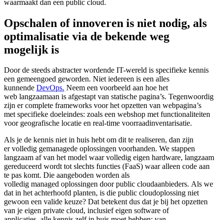
waarmaakt dan een public cloud.
Opschalen of innoveren is niet nodig, als
optimalisatie via de bekende weg
mogelijk is
Door de steeds abstracter wordende IT-wereld is specifieke kennis
een gemeengoed geworden. Niet iedereen is een alles
kunnende
DevOps.
Neem een voorbeeld aan hoe het
web langzaamaan is afgestapt van statische pagina’s. Tegenwoordig
zijn er complete frameworks voor het opzetten van webpagina’s
met specifieke doeleindes: zoals een webshop met functionaliteiten
voor geografische locatie en real-time voorraadinventarisatie.
Als je de kennis niet in huis hebt om dit te realiseren, dan zijn
er volledig gemanagede oplossingen voorhanden. We stappen
langzaam af van het model waar volledig eigen hardware, langzaam
gereduceerd wordt tot slechts functies (FaaS) waar alleen code aan
te pas komt. Die aangeboden worden als
volledig managed oplossingen door public cloudaanbieders. Als we
dat in het achterhoofd planten, is die public cloudoplossing niet
gewoon een valide keuze? Dat betekent dus dat je bij het opzetten
van je eigen private cloud, inclusief eigen software of
applicaties, alle kennis zelf in huis moet hebben; van