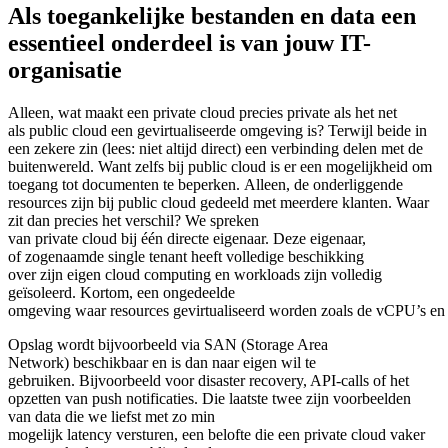
Als toegankelijke bestanden en data een
essentieel onderdeel is van jouw IT-
organisatie
Alleen, wat maakt een private cloud precies private als het net
als public cloud een gevirtualiseerde omgeving is? Terwijl beide in
een zekere zin (lees: niet altijd direct) een verbinding delen met de
buitenwereld. Want zelfs bij public cloud is er een mogelijkheid om
toegang tot documenten te beperken. Alleen, de onderliggende
resources zijn bij public cloud gedeeld met meerdere klanten. Waar
zit dan precies het verschil? We spreken
van private cloud bij één directe eigenaar. Deze eigenaar,
of zogenaamde single tenant heeft volledige beschikking
over zijn eigen cloud computing en workloads zijn volledig
geïsoleerd. Kortom, een ongedeelde
omgeving waar resources gevirtualiseerd worden zoals de vCPU’s e
Opslag wordt bijvoorbeeld via SAN (Storage Area
Network) beschikbaar en is dan naar eigen wil te
gebruiken. Bijvoorbeeld voor disaster recovery, API-calls of het
opzetten van push notificaties. Die laatste twee zijn voorbeelden
van data die we liefst met zo min
mogelijk latency versturen, een belofte die een private cloud vaker