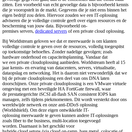
zitten. Een voorbeeld van echt gevoelige data is bijvoorbeeld kennis
die je vooropstelt in de markt. Gegevens die je niet eens binnen het
eigen bedrijf zou delen. Hiervoor zouden we een IT-oplossing
adviseren die je volledige controle geeft over eigen resources en de
bescherming van jouw data. Bijvoorbeeld on-
premises servers,
dedicated servers
of een private cloud oplossing.
Bij Worldstream geloven we dat er meerwaarde is om klanten
volledige controle te geven over de resources, volledig toegespitst
op toekomstige behoeftes. Zonder nadelige gevolgen; zoals
hardware onderhoud en capaciteitsplanning. Vandaar dat
we een private cloudoplossing aanbieden. Worldstream heeft al 15
jaar kennis- en ervaring van datacenters, servers, virtualisatie,
dataopslag en networking. Het is daarom niet verwonderlijk dat we
bij de private cloudoplossing een deel van ons DNA laten
doorschijnen. Onze private cloudoplossing is een VMware virtuele
omgeving met een beveiligde HA FortiGate firewall, waar
de prestatiegerichte iSCSI all-flash SAN consistent IOPS kan
managen, zelfs tijdens piekmomenten. Dit wordt versterkt door ons
wereldwijde netwerk en onze anti-DDoS oplossing
(Worldshield). Om deze eigen ontwikkelde IT-
oplossing meerwaarde te geven kunnen andere IT-oplossingen
zoals fiber to the business, multi-location toegevoegd
worden. Daarnaast is het geschikt voor
hybride cloud setups (via cloud on-ramp, bare metal, colocatie of