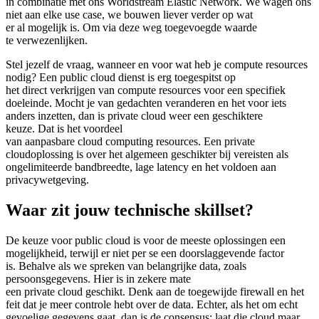
in combinatie met ons Worldstream Elastic Network. We wagen ons
niet aan elke use case, we bouwen liever verder op wat
er al mogelijk is. Om via deze weg toegevoegde waarde
te verwezenlijken.
Stel jezelf de vraag, wanneer en voor wat heb je compute resources
nodig? Een public cloud dienst is erg toegespitst op
het direct verkrijgen van compute resources voor een specifiek
doeleinde. Mocht je van gedachten veranderen en het voor iets
anders inzetten, dan is private cloud weer een geschiktere
keuze. Dat is het voordeel
van aanpasbare cloud computing resources. Een private
cloudoplossing is over het algemeen geschikter bij vereisten als
ongelimiteerde bandbreedte, lage latency en het voldoen aan
privacywetgeving.
Waar zit jouw technische skillset?
De keuze voor public cloud is voor de meeste oplossingen een
mogelijkheid, terwijl er niet per se een doorslaggevende factor
is. Behalve als we spreken van belangrijke data, zoals
persoonsgegevens. Hier is in zekere mate
een private cloud geschikt. Denk aan de toegewijde firewall en het
feit dat je meer controle hebt over de data. Echter, als het om echt
gevoelige gegevens gaat, dan is de consensus: laat die cloud maar