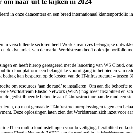
r om naar uit te kijken in 2024
eerd in onze datacenters en een breed internationaal klantenportfolio 
en in verschillende sectoren heeft Worldstream zes belangrijke ontwikke
r en de dynamiek van de markt. Worldstream heeft ook zijn portfolio m
ssingen en heeft hierop gereageerd met de lancering van WS Cloud, ons
ublic cloudplatform een belangrijke vooruitgang in het bieden van rede
k bedrag kan besparen op de kosten van de IT-infrastructuur – tussen 30
ehoefte om resources ‘aan de rand’ te installeren. Om aan die behoefte
ieerde Worldstream Elastic Network (WEN) nog meer flexibiliteit en sch
van de gedistribueerde behoefte aan IT-infrastructuur aan de rand een st
teren, op maat gemaakte IT-infrastructuuroplossingen tegen een betaal
ment. Deze oplossingen laten zien dat Worldstream zich inzet voor aanpas
e IT en multi-cloudinstellingen voor beveiliging, flexibiliteit en koste
dstream Elastic Network (WEN) aan de productlijn, is Worldstream goe