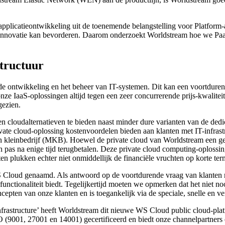
e applicatieontwikkeling uit de toenemende belangstelling voor Platform
n innovatie kan bevorderen. Daarom onderzoekt Worldstream hoe we Pa
structuur
de ontwikkeling en het beheer van IT-systemen. Dit kan een voortduren
e onze IaaS-oplossingen altijd tegen een zeer concurrerende prijs-kwali
gezien.
loudalternatieven te bieden naast minder dure varianten van de dedicate
ivate cloud-oplossing kostenvoordelen bieden aan klanten met IT-infra
- en kleinbedrijf (MKB). Hoewel de private cloud van Worldstream een ge
ich pas na enige tijd terugbetalen. Deze private cloud computing-oploss
nten plukken echter niet onmiddellijk de financiële vruchten op korte ter
WS Cloud genaamd. Als antwoord op de voortdurende vraag van klanten 
 functionaliteit biedt. Tegelijkertijd moeten we opmerken dat het niet 
epten van onze klanten en is toegankelijk via de speciale, snelle en v
rastructure’ heeft Worldstream dit nieuwe WS Cloud public cloud-platf
(9001, 27001 en 14001) gecertificeerd en biedt onze channelpartners 