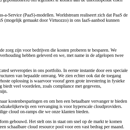
-as-a-Service (PaaS)-modellen. Worldstream realiseert zich dat PaaS de
aS (mogelijk gemaakt door Virtuozzo) in ons IaaS-aanbod kunnen
de zorg zijn voor bedrijven die kosten proberen te besparen. We
teitverhouding hebben geleverd en we, met name in de afgelopen twee
d serveropties in ons portfolio. In eerste instantie door een speciale
structuren van bepaalde omvang. We zien echter ook dat de toegang
hoste oplossing is waarvoor vooraf geen grote investering in fysieke
ing biedt veel voordelen, zoals compliance met gegevens,
mijn.
naar kostenbesparingen en om hen een betaalbare vervanger te bieden
noodzakelijkerwijs een vervanging is voor hyperscale cloudproviders.
eilige cloud on-ramps die we onze klanten bieden.
orm gebouwd. Het stelt ons in staat om snel op de markt te komen
een schaalbare cloud resource pool voor een vast bedrag per maand.