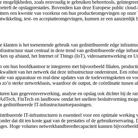
 mogelijkheden, zoals eenvoudig te gebruiken beheertools, geïntegreer
etreft de opslagprestaties. Bovendien kan deze Europese public cloud
e partners een kwestie van voorkeur om hun productieomgevingen op onz
twikkeling, test- en acceptatieomgevingen, kunnen ze een aanzienlijk 
 klanten is het toenemende gebruik van gedistribueerde edge infrastruct
nfrastructuur staat centraal in deze trend van gedistribueerde edge inf
rken op afstand, het Internet of Things (IoT), videosamenwerking en 
en om hun hoofdkantoor te integreren met bijvoorbeeld filialen, product
de kwaliteit van het netwerk dat deze infrastructuur ondersteunt. Een r
ratie van apparatuur en real-time updates van de toeleveringsketen en vo
an zo’n sterke netwerkbasis, waardoor de output, de coördinatie tussen
turen kan gegevensverwerking, analyse en opslag ook dichter bij de ran
 AdTech, FinTech en landbouw omdat het snellere besluitvorming moge
 gedistribueerde IT-infrastructuurtoepassingen.
tribueerde IT-infrastructuren is essentieel voor een optimale werking 
der dat dit ten koste gaat van de prestaties of de gebruikerservaring.
entages. Hoge volumes netwerkbandbreedtecapaciteit kunnen bijvoorbee