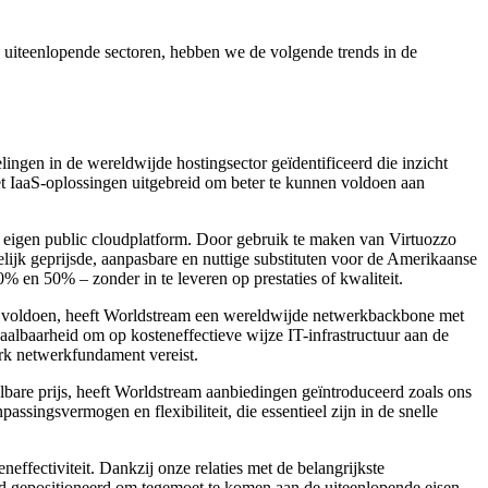
in uiteenlopende sectoren, hebben we de volgende trends in de
lingen in de wereldwijde hostingsector geïdentificeerd die inzicht
et IaaS-oplossingen uitgebreid om beter te kunnen voldoen aan
 eigen public cloudplatform. Door gebruik te maken van Virtuozzo
lijk geprijsde, aanpasbare en nuttige substituten voor de Amerikaanse
% en 50% – zonder in te leveren op prestaties of kwaliteit.
 te voldoen, heeft Worldstream een wereldwijde netwerkbackbone met
aalbaarheid om op kosteneffectieve wijze IT-infrastructuur aan de
erk netwerkfundament vereist.
bare prijs, heeft Worldstream aanbiedingen geïntroduceerd zoals ons
singsvermogen en flexibiliteit, die essentieel zijn in de snelle
neffectiviteit. Dankzij onze relaties met de belangrijkste
d gepositioneerd om tegemoet te komen aan de uiteenlopende eisen