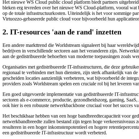
Het nieuwe WS Cloud public cloud platform biedt partners uitgebreide
bleken erg tevreden over het nieuwe WS Cloud-platform, vooral wat b
op de totale infrastructuurkosten. Uiteindelijk is het voor sommig
Virtuozzo-gebaseerde public cloud voor bijvoorbeeld hun applicatieon
2. IT-resources 'aan de rand' inzetten
Een andere markttrend die Worldstream signaleert bij haar wereldwijde
bedrijven in verschillende sectoren aan het veranderen zijn. Netwerki
aan de gedistribueerde behoeften van moderne toepassingen zoals we
Organisaties met gedistribueerde IT-infrastructuren, die deze gebruik
regionaal te verbinden met hun diensten, zijn sterk afhankelijk van 
gescheiden locaties aanzienlijk verbeteren, wat bijvoorbeeld de integ
providers zoals Worldstream spelen een cruciale rol bij het leveren v
Een goed uitgevoerde implementatie van gedistribueerde IT-infrastruc
sectoren als e-commerce, productie, gezondheidszorg, gaming, SaaS,
ook hier is een robuuste netwerkbackbone cruciaal voor het succes van
Het beschikbaar hebben van een hoge bandbreedtecapaciteit voor gedis
netwerkbandbreedte zullen bestand zijn tegen hoge verkeersniveaus zon
resulteren in een hoger inkomstenpotentieel en hogere retentieperc
een gedistribueerde IT-infrastructuur wordt verbeterd.