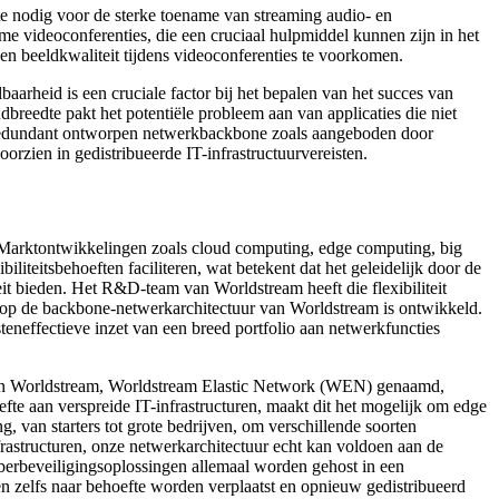
dte nodig voor de sterke toename van streaming audio- en
e videoconferenties, die een cruciaal hulpmiddel kunnen zijn in het
n beeldkwaliteit tijdens videoconferenties te voorkomen.
aarheid is een cruciale factor bij het bepalen van het succes van
reedte pakt het potentiële probleem aan van applicaties die niet
te, redundant ontworpen netwerkbackbone zoals aangeboden door
orzien in gedistribueerde IT-infrastructuurvereisten.
. Marktontwikkelingen zoals cloud computing, edge computing, big
iliteitsbehoeften faciliteren, wat betekent dat het geleidelijk door de
eit bieden. Het R&D-team van Worldstream heeft die flexibiliteit
p de backbone-netwerkarchitectuur van Worldstream is ontwikkeld.
neffectieve inzet van een breed portfolio aan netwerkfuncties
an Worldstream, Worldstream Elastic Network (WEN) genaamd,
te aan verspreide IT-infrastructuren, maakt dit het mogelijk om edge
, van starters tot grote bedrijven, om verschillende soorten
frastructuren, onze netwerkarchitectuur echt kan voldoen aan de
yberbeveiligingsoplossingen allemaal worden gehost in een
en zelfs naar behoefte worden verplaatst en opnieuw gedistribueerd