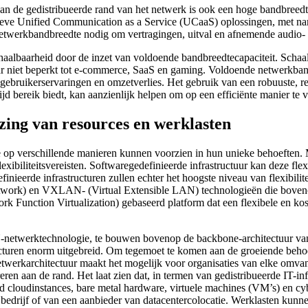
g aan de gedistribueerde rand van het netwerk is ook een hoge bandbree
tieve Unified Communication as a Service (UCaaS) oplossingen, met nam
etwerkbandbreedte nodig om vertragingen, uitval en afnemende audio- e
haalbaarheid door de inzet van voldoende bandbreedtecapaciteit. Schaalb
ar niet beperkt tot e-commerce, SaaS en gaming. Voldoende netwerkbandb
echte gebruikerservaringen en omzetverlies. Het gebruik van een robuus
bereik biedt, kan aanzienlijk helpen om op een efficiënte manier te vo
ijzing van resources en werklasten
die op verschillende manieren kunnen voorzien in hun unieke behoeften
ibiliteitsvereisten. Softwaregedefinieerde infrastructuur kan deze flexib
nieerde infrastructuren zullen echter het hoogste niveau van flexibilit
etwork) en VXLAN- (Virtual Extensible LAN) technologieën die boveno
Function Virtualization) gebaseerd platform dat een flexibele en koste
netwerktechnologie, te bouwen bovenop de backbone-architectuur v
cturen enorm uitgebreid. Om tegemoet te komen aan de groeiende behoef
etwerkarchitectuur maakt het mogelijk voor organisaties van elke omvang
en aan de rand. Het laat zien dat, in termen van gedistribueerde IT-in
ld cloudinstances, bare metal hardware, virtuele machines (VM’s) en c
 bedrijf of van een aanbieder van datacentercolocatie. Werklasten kunn