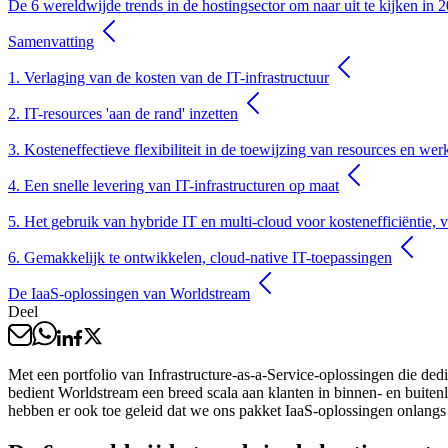
De 6 wereldwijde trends in de hostingsector om naar uit te kijken in 
Samenvatting
1. Verlaging van de kosten van de IT-infrastructuur
2. IT-resources 'aan de rand' inzetten
3. Kosteneffectieve flexibiliteit in de toewijzing van resources en wer
4. Een snelle levering van IT-infrastructuren op maat
5. Het gebruik van hybride IT en multi-cloud voor kostenefficiëntie, vei
6. Gemakkelijk te ontwikkelen, cloud-native IT-toepassingen
De IaaS-oplossingen van Worldstream
Deel
Met een portfolio van Infrastructure-as-a-Service-oplossingen die de
bedient Worldstream een breed scala aan klanten in binnen- en buitenl
hebben er ook toe geleid dat we ons pakket IaaS-oplossingen onlangs