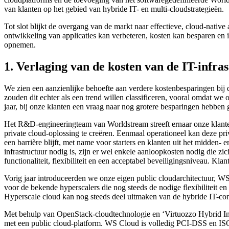
van klanten op het gebied van hybride IT- en multi-cloudstrategieën.
Tot slot blijkt de overgang van de markt naar effectieve, cloud-nativ
ontwikkeling van applicaties kan verbeteren, kosten kan besparen e
opnemen.
1. Verlaging van de kosten van de IT-infra
We zien een aanzienlijke behoefte aan verdere kostenbesparingen bij 
zouden dit echter als een trend willen classificeren, vooral omdat w
jaar, bij onze klanten een vraag naar nog grotere besparingen hebben 
Het R&D-engineeringteam van Worldstream streeft ernaar onze klanten c
private cloud-oplossing te creëren. Eenmaal operationeel kan deze pr
een barrière blijft, met name voor starters en klanten uit het midden
infrastructuur nodig is, zijn er wel enkele aanloopkosten nodig die z
functionaliteit, flexibiliteit en een acceptabel beveiligingsniveau. Kla
Vorig jaar introduceerden we onze eigen public cloudarchitectuur, 
voor de bekende hyperscalers die nog steeds de nodige flexibiliteit en
Hyperscale cloud kan nog steeds deel uitmaken van de hybride IT-conc
Met behulp van OpenStack-cloudtechnologie en ‘Virtuozzo Hybrid Inf
met een public cloud-platform. WS Cloud is volledig PCI-DSS en ISO 