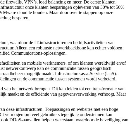
de firewalls, VPN’s, load balancing en meer. De eerste klanten
-infrastructuur onze klanten besparingen opleveren van 30% tot 50%
e VMware cloud te houden. Maar door over te stappen op onze
bedrag besparen.
uur, waardoor de IT-infrastructuren en bedrijfsactiviteiten van
rastructuur. Alleen een robuuste netwerkbackbone kan echter voldoen
Unified Communications-oplossingen.
iefaciliteiten en mobiele werknemers, of om klanten wereldwijd en/of
obuust netwerkontwerp kan de communicatie tussen geografisch
orraadbeheer mogelijk maakt. Infrastructure-as-a-Service (IaaS)-
 afdelingen en de communicatie tussen systemen wordt verbeterd.
d van het netwerk brengen. Dit kan leiden tot een transformatie van
lijk maakt en de efficiëntie van gegevensverwerking verhoogt. Maar
van deze infrastructuren. Toepassingen en websites met een hoge
 Dit vermogen om veel gebruikers tegelijk te ondersteunen kan
ld ook DDoS-aanvallen helpen weerstaan, waardoor de beveiliging van