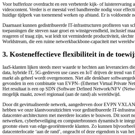
Voor bufferloze overdracht en een verbeterde kijk- of luisterervarin
videocontent. Verder is er meestal veel bandbreedte nodig voor effec
huidige tijdperk van toenemend werken op afstand. Er is voldoende n
Daarnaast kunnen gedistribueerde IT-infrastructuren profiteren van sc
toepassingen die streven naar groei en winstgevendheid, inclusief ma
reageren of traag zijn, wat leidt tot verminderde productiviteit, sl
Worldstream, die een ruime netwerkbackbone-capaciteit met wereldwijd 
3. Kosteneffectieve flexibiliteit in de toew
IaaS-klanten lijken steeds meer waarde te hechten aan leveranciers 
data, hybride IT, 5G-gedreven use cases en IoT drijven de trend van flex
markt als geheel wordt overgenomen. Niet alle denkbare softwaregedefi
gevonden in een combinatie van EVPN- (Ethernet Virtual Private N
Het resultaat is een op SDN (Software Defined Network/NFV (Network 
mogelijk maakt, zowel regionaal (aan de rand) als wereldwijd.
Door dit gevirtualiseerde netwerk, aangedreven door EVPN VXLAN-
hebben we onze klantvooruitzichten voor gedistribueerde IT-infrastru
datacenter-architecturen met meerdere locaties te bouwen. Dit soort n
netwerken, cyberbeveiliging en computerbronnen dynamisch te integrer
grootste eisen van edge-georiënteerde klanten. Zo kunnen bijvoorbee
datacenterlocatie ‘aan de rand’, ongeacht of deze eigendom is van het