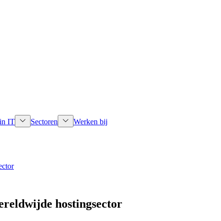
in IT
Sectoren
Werken bij
ector
ereldwijde hostingsector