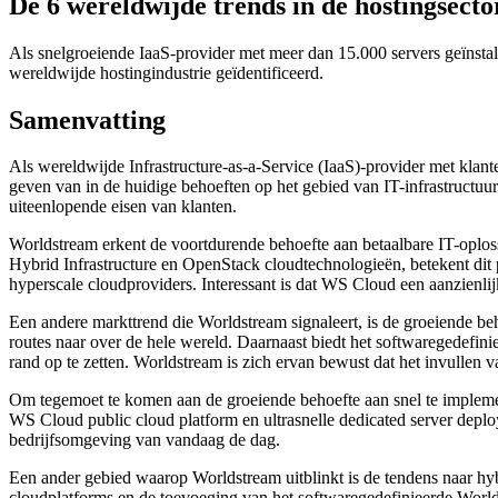
De 6 wereldwijde trends in de hostingsecto
Als snelgroeiende IaaS-provider met meer dan 15.000 servers geïnstall
wereldwijde hostingindustrie geïdentificeerd.
Samenvatting
Als wereldwijde Infrastructure-as-a-Service (IaaS)-provider met klant
geven van in de huidige behoeften op het gebied van IT-infrastructuu
uiteenlopende eisen van klanten.
Worldstream erkent de voortdurende behoefte aan betaalbare IT-oplo
Hybrid Infrastructure en OpenStack cloudtechnologieën, betekent dit p
hyperscale cloudproviders. Interessant is dat WS Cloud een aanzienlij
Een andere markttrend die Worldstream signaleert, is de groeiende b
routes naar over de hele wereld. Daarnaast biedt het softwaregedefin
rand op te zetten. Worldstream is zich ervan bewust dat het invullen 
Om tegemoet te komen aan de groeiende behoefte aan snel te implemen
WS Cloud public cloud platform en ultrasnelle dedicated server deploy
bedrijfsomgeving van vandaag de dag.
Een ander gebied waarop Worldstream uitblinkt is de tendens naar hybrid
cloudplatforms en de toevoeging van het softwaregedefinieerde Worl