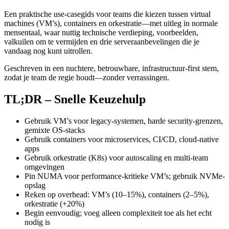
Een praktische use-casegids voor teams die kiezen tussen virtual
machines (VM’s), containers en orkestratie—met uitleg in normale
mensentaal, waar nuttig technische verdieping, voorbeelden,
valkuilen om te vermijden en drie serveraanbevelingen die je
vandaag nog kunt uitrollen.
Geschreven in een nuchtere, betrouwbare, infrastructuur-first stem,
zodat je team de regie houdt—zonder verrassingen.
TL;DR – Snelle Keuzehulp
Gebruik VM’s voor legacy-systemen, harde security-grenzen,
gemixte OS-stacks
Gebruik containers voor microservices, CI/CD, cloud-native
apps
Gebruik orkestratie (K8s) voor autoscaling en multi-team
omgevingen
Pin NUMA voor performance-kritieke VM’s; gebruik NVMe-
opslag
Reken op overhead: VM’s (10–15%), containers (2–5%),
orkestratie (+20%)
Begin eenvoudig; voeg alleen complexiteit toe als het echt
nodig is