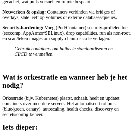
gecachet, wat pulls versnelt en ruimte bespaart.
Netwerken & opslag:
Containers verbinden via bridges of
overlays; state leeft op volumes of externe databases/queues.
Security-hardening:
Voeg (Pod/Container) security-profielen toe
(seccomp, AppArmor/SELinux), drop capabilities, run als non-root,
en scan/teken images om supply-chain-risico te verlagen.
Gebruik containers om builds te standaardiseren en
CI/CD te versnellen.
Wat is orkestratie en wanneer heb je het
nodig?
Orkestratie (bijv. Kubernetes) plaatst, schaalt, heelt en updatet
containers over meerdere servers. Het automatiseert rollouts
(blue/green, canary), autoscaling, health checks, discovery en
secrets/config-beheer.
Iets dieper: