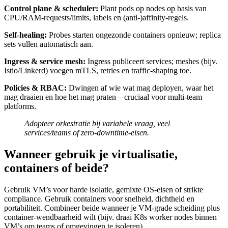
Control plane & scheduler:
Plant pods op nodes op basis van
CPU/RAM-requests/limits, labels en (anti-)affinity-regels.
Self-healing:
Probes starten ongezonde containers opnieuw; replica
sets vullen automatisch aan.
Ingress & service mesh:
Ingress publiceert services; meshes (bijv.
Istio/Linkerd) voegen mTLS, retries en traffic-shaping toe.
Policies & RBAC:
Dwingen af wie wat mag deployen, waar het
mag draaien en hoe het mag praten—cruciaal voor multi-team
platforms.
Adopteer orkestratie bij variabele vraag, veel
services/teams of zero-downtime-eisen.
Wanneer gebruik je virtualisatie,
containers of beide?
Gebruik VM’s voor harde isolatie, gemixte OS-eisen of strikte
compliance. Gebruik containers voor snelheid, dichtheid en
portabiliteit. Combineer beide wanneer je VM-grade scheiding plus
container-wendbaarheid wilt (bijv. draai K8s worker nodes binnen
VM’s om teams of omgevingen te isoleren).