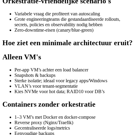
Orkestratie-vriendelijke scenario's
Variabele vraag die profiteert van autoscaling
Grote engineeringteams die gestandaardiseerde rollouts,
secrets, policies en observability nodig hebben
Zero-downtime-eisen (canary/blue-green)
Hoe ziet een minimale architectuur eruit?
Alleen VM's
Per-app VM’s achter een load balancer
Snapshots & backups
Sterke isolatie; ideaal voor legacy apps/Windows
VLAN’s voor tenant-segmentatie
Kies NVMe voor hot data; RAID10 voor DB’s
Containers zonder orkestratie
1–3 VM’s met Docker en docker-compose
Reverse proxy (Nginx/Traefik)
Gecentraliseerde logs/metrics
Eenvoudige backups