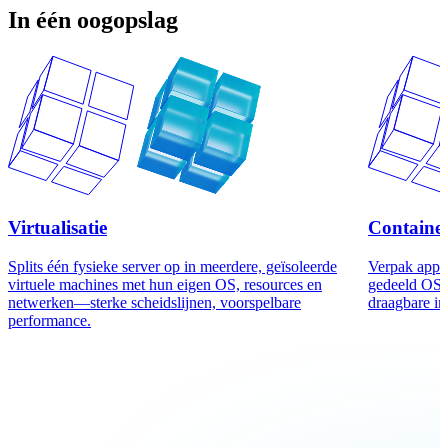
In één oogopslag
Virtualisatie
Container
Splits één fysieke server op in meerdere, geïsoleerde
Verpak apps
virtuele machines met hun eigen OS, resources en
gedeeld OS. 
netwerken—sterke scheidslijnen, voorspelbare
draagbare im
performance.