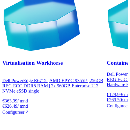
Virtualisation Workhorse
Container
Dell Power
REG ECC D
Dell PowerEdge R6715 | AMD EPYC 9355P | 256GB
Hardware R
REG ECC DDR5 RAM | 2x 960GB Enterprise U.2
NVMe eSSD single
€129,99/ m
€269,50/ m
€363,99/ mnd
Configureer
€626,49/ mnd
Configureer