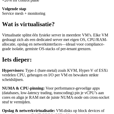
+20% for control plane
Volgende stap
Service mesh + monitoring
Wat is virtualisatie?
Virtualisatie splitst één fysieke server in meerdere VM’s. Elke VM
gedraagt zich als een dedicated server met eigen OS, CPU/RAM-
allocatie, opslag en netwerkinterfaces—ideaal voor compliance-
grade isolatie, gemixte OS-stacks of per-tenant grenzen.
Iets dieper:
Hypervisors:
Type-1 (bare-metal) zoals KVM, Hyper-V of ESXi
verdelen CPU, geheugen en I/O per VM en bewaken strikte
scheidslijnen.
NUMA & CPU-pinning:
Voor performance-gevoelige apps
(databases, low-latency trading, transcoding) pin je vCPU’s aan
cores en align je RAM met de juiste NUMA-node om cross-socket
straf te vermijden.
Opslag & netwerkvirtualisatie:
VM-disks op block devices of