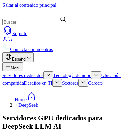
Saltar al contenido principal
Soporte
Contacta con nosotros
Español
Menu
Servidores dedicados
Tecnología de nube
Ubicación
compartida
Desafíos en TI
Sectores
Careers
Home
DeepSeek
Servidores GPU dedicados para
DeepSeek LLM AI