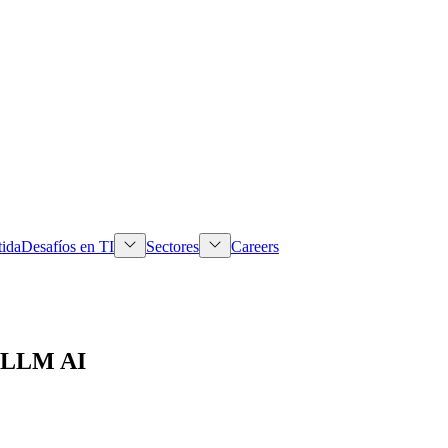
tida
Desafíos en TI
Sectores
Careers
k LLM AI